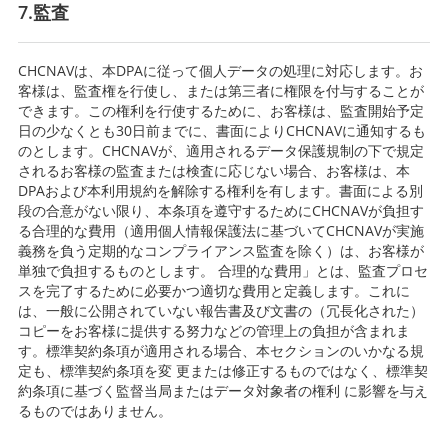
7.監査
CHCNAVは、本DPAに従って個人データの処理に対応します。お
客様は、監査権を行使し、または第三者に権限を付与することが
できます。この権利を行使するために、お客様は、監査開始予定
日の少なくとも30日前までに、書面によりCHCNAVに通知するも
のとします。CHCNAVが、適用されるデータ保護規制の下で規定
されるお客様の監査または検査に応じない場合、お客様は、本
DPAおよび本利用規約を解除する権利を有します。書面による別
段の合意がない限り、本条項を遵守するためにCHCNAVが負担す
る合理的な費用（適用個人情報保護法に基づいてCHCNAVが実施
義務を負う定期的なコンプライアンス監査を除く）は、お客様が
単独で負担するものとします。 合理的な費用」とは、監査プロセ
スを完了するために必要かつ適切な費用と定義します。これに
は、一般に公開されていない報告書及び文書の（冗長化された）
コピーをお客様に提供する努力などの管理上の負担が含まれま
す。標準契約条項が適用される場合、本セクションのいかなる規
定も、標準契約条項を変 更または修正するものではなく、標準契
約条項に基づく監督当局またはデータ対象者の権利 に影響を与え
るものではありません。