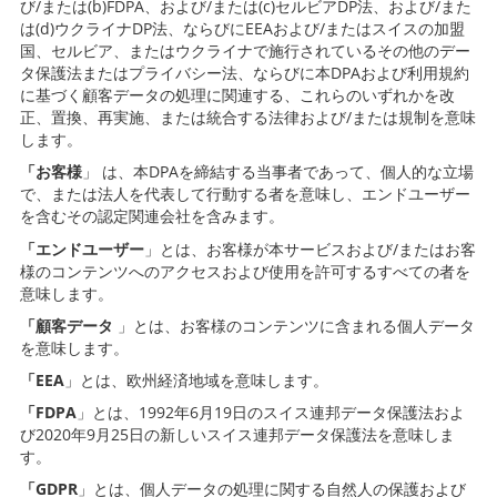
び/または(b)FDPA、および/または(c)セルビアDP法、および/また
は(d)ウクライナDP法、ならびにEEAおよび/またはスイスの加盟
国、セルビア、またはウクライナで施行されているその他のデー
タ保護法またはプライバシー法、ならびに本DPAおよび利用規約
に基づく顧客データの処理に関連する、これらのいずれかを改
正、置換、再実施、または統合する法律および/または規制を意味
します。
「お客様
」
は、本DPAを締結する当事者であって、個人的な立場
で、または法人を代表して行動する者を意味し、エンドユーザー
を含むその認定関連会社を含みます。
「エンドユーザー
」とは、お客様が本サービスおよび/またはお客
様のコンテンツへのアクセスおよび使用を許可するすべての者を
意味します。
「顧客データ
」とは、お客様のコンテンツに含まれる個人データ
を意味します。
「EEA
」とは、欧州経済地域を意味します。
「FDPA
」とは、1992年6月19日のスイス連邦データ保護法およ
び2020年9月25日の新しいスイス連邦データ保護法を意味しま
す。
「GDPR
」とは、個人データの処理に関する自然人の保護および