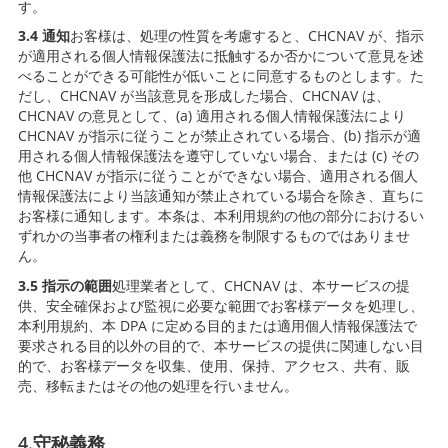
す。
3.4 通知
お客様は、処理の性質を考慮すると、CHCNAV が、指示
が適用される個人情報保護法に抵触するか否かについて意見を述
べることができる可能性が低いことに同意するものとします。た
だし、CHCNAV が当該意見を形成した場合、CHCNAV は、
CHCNAV の意見として、(a) 適用される個人情報保護法により
CHCNAV が指示に従うことが禁止されている場合、(b) 指示が適
用される個人情報保護法を遵守していない場合、または (c) その
他 CHCNAV が指示に従うことができない場合、適用される個人
情報保護法により当該通知が禁止されている場合を除き、直ちに
お客様に通知します。本条は、本利用規約の他の部分におけるい
ずれかの当事者の権利または義務を制限するものではありませ
ん。
3.5 指示の範囲
処理業者として、CHCNAV は、本サービスの提
供、安全確保および監視に必要な範囲でお客様データを処理し、
本利用規約、本 DPA に定める目的または適用個人情報保護法で
要求される目的以外の目的で、本サービスの提供に関連しない目
的で、お客様データを収集、使用、保持、アクセス、共有、販
売、移転またはその他の処理を行いません。
4.守秘義務