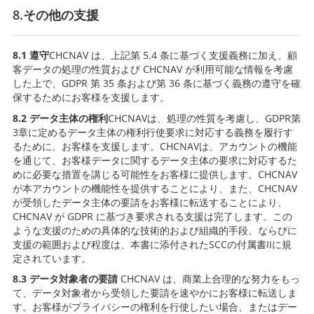
8.その他の支援
8.1 遵守
CHCNAV は、上記第 5.4 条に基づく支援義務に加え、顧
客データの処理の性質および CHCNAV が利用可能な情報を考慮
した上で、GDPR 第 35 条および第 36 条に基づく義務の遵守を確
保するためにお客様を支援します。
8.2 データ主体の権利
CHCNAVは、処理の性質を考慮し、GDPR第
3章に定めるデータ主体の権利行使要求に対応する義務を履行す
るために、お客様を支援します。CHCNAVは、アカウントの機能
を通じて、お客様データに関するデータ主体の要求に対応するた
めに必要な措置を講じる可能性をお客様に提供します。CHCNAV
が本アカウントの機能性を提供することにより、また、CHCNAV
が受領したデータ主体の要請をお客様に転送することにより、
CHCNAV が GDPR に基づき要求される支援は完了します。この
ような支援のための具体的な技術的および組織的手段、ならびに
支援の範囲および程度は、本書に添付されたSCCの付属書IIに規
定されています。
8.3 データ対象者の要請
CHCNAV は、商業上合理的な努力をもっ
て、データ対象者から受領した要請を速やかにお客様に転送しま
す。お客様がプライバシーの権利を行使したい場合、またはデー