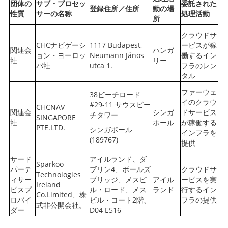
団体の
サブ・プロセッ
委託された
登録住所／住所
動の場
性質
サーの名称
処理活動
所
クラウドサ
CHCナビゲーシ
1117 Budapest,
ービスが稼
関連会
ハンガ
ョン・ヨーロッ
Neumann János
働するイン
社
リー
パ社
utca 1.
フラのレン
タル
ファーウェ
38ビーチロード
イのクラウ
#29-11 サウスビー
CHCNAV
関連会
シンガ
ドサービス
チタワー
SINGAPORE
社
ポール
が稼働する
PTE.LTD.
シンガポール
インフラを
(189767)
提供
サード
アイルランド、ダ
Sparkoo
パーテ
ブリン4、ボールズ
クラウドサ
Technologies
ィサー
ブリッジ、メスピ
アイル
ービスを実
Ireland
ビスプ
ル・ロード、メス
ランド
行するイン
Co.Limited、株
ロバイ
ピル・コート2階、
フラの提供
式非公開会社。
ダー
D04 E516