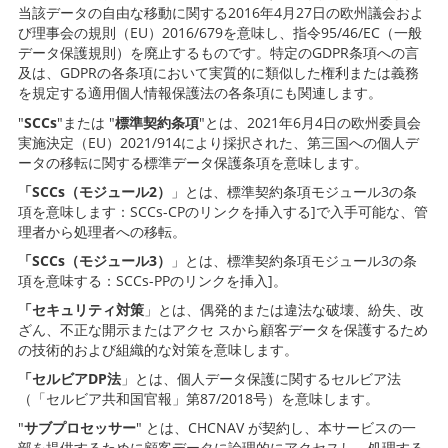
当該データの自由な移動に関する2016年4月27日の欧州議会およ
び理事会の規則（EU）2016/679を意味し、指令95/46/EC（一般
データ保護規則）を廃止するものです。特定のGDPR条項への言
及は、GDPRの各条項において実質的に類似した権利または義務
を規定する適用個人情報保護法の各条項にも関連します。
"
SCCs
"または "
標準契約条項
"とは、2021年6月4日の欧州委員会
実施決定（EU）2021/914により採択された、第三国への個人デ
ータの移転に関する標準データ保護条項を意味します。
「SCCs（モジュール2）
」とは、標準契約条項モジュール3の条
項を意味します：SCCs-CPのリンクを挿入する]で入手可能な、管
理者から処理者への移転。
「SCCs（モジュール3）
」とは、標準契約条項モジュール3の条
項を意味する：SCCs-PPのリンクを挿入]。
「セキュリティ対策
」とは、偶発的または違法な破壊、紛失、改
ざん、不正な開示またはアクセ スから顧客データを保護するため
の技術的および組織的な対策を意味します。
「セルビアDP法
」とは、個人データ保護に関するセルビア法
（「セルビア共和国官報」第87/2018号）を意味します。
"
サブプロセッサー
" とは、CHCNAV が契約し、本サービスの一
部を提供するために顧客データに論理的にアクセスし、処理する