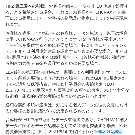
10.2 第三国への移転
。お客様が個人データを非 EU 地域で処理す
ることを希望される場合、これは、お客様から CHCNAV への書
面による指示により、お客様の指示及び指定によってのみ実現さ
れます。
お客様が選択した地域からのお客様データの転送は、以下の場合
に限りCHCNAVが行うことができます：(a) お客様が要求された
サービスを提供するために必要な場合、特にセキュリティインシ
デントまたは利用規約違反を調査するために必要な場合、または
(b) 適用される法令または裁判所もしくは管轄公的機関が発行す
る拘束力のある命令を遵守するために必要な場合。
EEA域外の第三国への移転が、書面による利用規約のサービスに
よって顧客の要請により行われる場合、これはGDPRに規定され
ている適切な保護措置、特に欧州委員会の実施決定（EU）
2021/914により承認された標準契約条項への署名、および十分な
技術的・組織的措置の実施に基づいてのみ行われます。
適切な契約条項の選択は、対応する個人データ処理の文脈におけ
るお客様の役割に基づいて決定されるものとします。
お客様が EU で確立されたデータ管理者であり、CHCNAV に個人
データに関するデータ処理者としての役割を委託する場合、欧州
委員会実施決定（EU）2021/914 で採択された
管理者対処理者