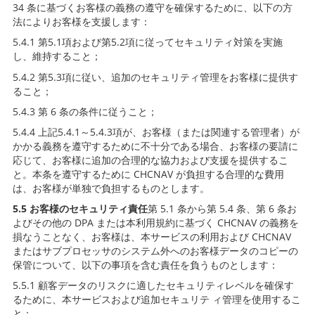
34 条に基づくお客様の義務の遵守を確保するために、以下の方
法によりお客様を支援します：
5.4.1 第5.1項および第5.2項に従ってセキュリティ対策を実施
し、維持すること；
5.4.2 第5.3項に従い、追加のセキュリティ管理をお客様に提供す
ること；
5.4.3 第 6 条の条件に従うこと；
5.4.4 上記5.4.1～5.4.3項が、お客様（または関連する管理者）が
かかる義務を遵守するために不十分である場合、お客様の要請に
応じて、お客様に追加の合理的な協力および支援を提供するこ
と。本条を遵守するために CHCNAV が負担する合理的な費用
は、お客様が単独で負担するものとします。
5.5 お客様のセキュリティ責任
第 5.1 条から第 5.4 条、第 6 条お
よびその他の DPA または本利用規約に基づく CHCNAV の義務を
損なうことなく、お客様は、本サービスの利用および CHCNAV
またはサブプロセッサのシステム外へのお客様データのコピーの
保管について、以下の事項を含む責任を負うものとします：
5.5.1 顧客データのリスクに適したセキュリティレベルを確保す
るために、本サービスおよび追加セキュリテ ィ管理を使用するこ
と；