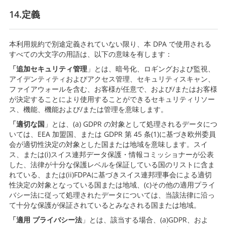
14.定義
本利用規約で別途定義されていない限り、本 DPA で使用される
すべての大文字の用語は、以下の意味を有します：
「追加セキュリティ管理
」とは、暗号化、ロギングおよび監視、
アイデンティティおよびアクセス管理、セキュリティスキャン、
ファイアウォールを含む、お客様が任意で、および/またはお客様
が決定することにより使用することができるセキュリティリソー
ス、機能、機能および/または管理を意味します。
「適切な国
」とは、(a) GDPR の対象として処理されるデータにつ
いては、EEA 加盟国、または GDPR 第 45 条(1)に基づき欧州委員
会が適切性決定の対象とした国または地域を意味します。スイ
ス、または(i)スイス連邦データ保護・情報コミッショナーが公表
した、法律が十分な保護レベルを保証している国のリストに含ま
れている、または(ii)FDPAに基づきスイス連邦理事会による適切
性決定の対象となっている国または地域、(c)その他の適用プライ
バシー法に従って処理されたデータについては、当該法律に沿っ
て十分な保護が保証されているとみなされる国または地域。
「適用
プライバシー法
」とは、該当する場合、(a)GDPR、およ