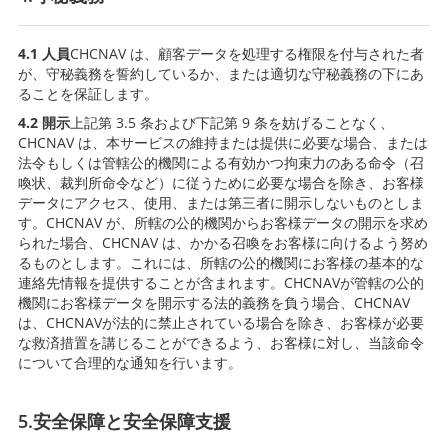
4.1 人員
CHCNAV は、顧客データを処理する権限を付与された者
が、守秘義務を誓約しているか、または適切な守秘義務の下にあ
ることを保証します。
4.2 開示
上記第 3.5 条および下記第 9 条を妨げることなく、
CHCNAV は、本サービスの維持または提供に必要な場合、または
法令もしくは管轄公的機関による有効かつ拘束力のある命令（召
喚状、裁判所命令など）に従うために必要な場合を除き、お客様
データにアクセス、使用、または第三者に開示しないものとしま
す。CHCNAV が、所轄の公的機関からお客様データの開示を求め
られた場合、CHCNAV は、かかる召喚をお客様に向けるよう努め
るものとします。これには、所轄の公的機関にお客様の基本的な
連絡先情報を提供することが含まれます。CHCNAVが管轄の公的
機関にお客様データを開示する法的義務を負う場合、CHCNAV
は、CHCNAVが法的に禁止されている場合を除き、お客様が必要
な救済措置を講じることができるよう、お客様に対し、当該命令
について合理的な通知を行います。
5.安全保障と安全保障支援