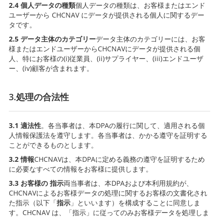
2.4
個人データの種類
個人データの種類は、お客様またはエンド
ユーザーから CHCNAV にデータが提供される個人に関するデー
タです。
2.5 データ主体のカテゴリー
データ主体のカテゴリーには、お客
様またはエンドユーザーからCHCNAVにデータが提供される個
人、特にお客様の(i)従業員、(ii)サプライヤー、(iii)エンドユーザ
ー、(iv)顧客が含まれます。
3.処理の合法性
3.1 適法性
。各当事者は、本DPAの履行に関して、適用される個
人情報保護法を遵守します。各当事者は、かかる遵守を証明する
ことができるものとします。
3.2 情報
CHCNAVは、本DPAに定める義務の遵守を証明するため
に必要なすべての情報をお客様に提供します。
3.3 お客様の
指示
両当事者は、本DPAおよび本利用規約が、
CHCNAVによるお客様データの処理に関するお客様の文書化され
た指示（以下「
指示
」といいます）を構成することに同意しま
す。CHCNAV は、「指示」に従ってのみお客様データを処理しま