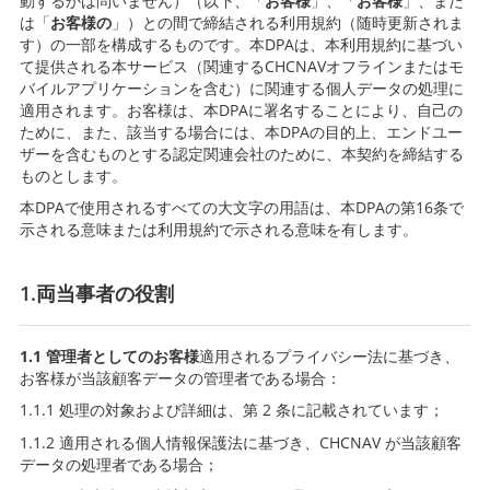
動するかは問いません）（以下、「
お客様
」、「
お客様
」、また
は「
お客様の
」）との間で締結される利用規約（随時更新されま
す）の一部を構成するものです。本DPAは、本利用規約に基づい
て提供される本サービス（関連するCHCNAVオフラインまたはモ
バイルアプリケーションを含む）に関連する個人データの処理に
適用されます。お客様は、本DPAに署名することにより、自己の
ために、また、該当する場合には、本DPAの目的上、エンドユー
ザーを含むものとする認定関連会社のために、本契約を締結する
ものとします。
本DPAで使用されるすべての大文字の用語は、本DPAの第16条で
示される意味または利用規約で示される意味を有します。
1.両当事者の役割
1.1 管理者としてのお客様
適用されるプライバシー法に基づき、
お客様が当該顧客データの管理者である場合：
1.1.1 処理の対象および詳細は、第 2 条に記載されています；
1.1.2 適用される個人情報保護法に基づき、CHCNAV が当該顧客
データの処理者である場合；