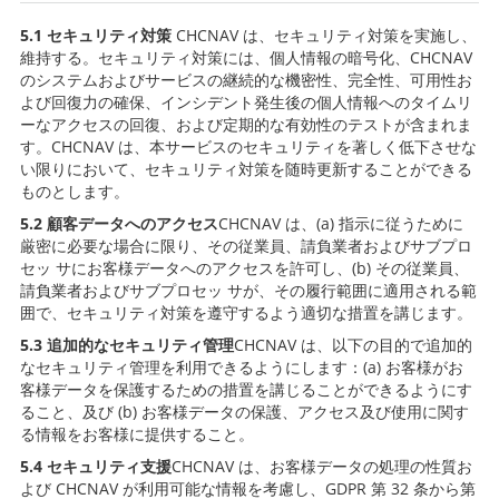
5.1 セキュリティ対策
CHCNAV は、セキュリティ対策を実施し、
維持する。セキュリティ対策には、個人情報の暗号化、CHCNAV
のシステムおよびサービスの継続的な機密性、完全性、可用性お
よび回復力の確保、インシデント発生後の個人情報へのタイムリ
ーなアクセスの回復、および定期的な有効性のテストが含まれま
す。CHCNAV は、本サービスのセキュリティを著しく低下させな
い限りにおいて、セキュリティ対策を随時更新することができる
ものとします。
5.2 顧客データへのアクセス
CHCNAV は、(a) 指示に従うために
厳密に必要な場合に限り、その従業員、請負業者およびサブプロ
セッ サにお客様データへのアクセスを許可し、(b) その従業員、
請負業者およびサブプロセッ サが、その履行範囲に適用される範
囲で、セキュリティ対策を遵守するよう適切な措置を講じます。
5.3 追加的なセキュリティ管理
CHCNAV は、以下の目的で追加的
なセキュリティ管理を利用できるようにします：(a) お客様がお
客様データを保護するための措置を講じることができるようにす
ること、及び (b) お客様データの保護、アクセス及び使用に関す
る情報をお客様に提供すること。
5.4 セキュリティ支援
CHCNAV は、お客様データの処理の性質お
よび CHCNAV が利用可能な情報を考慮し、GDPR 第 32 条から第