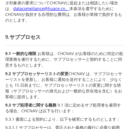
タ対象者の要求についてCHCNAVに提起または相談したい場合
は、
datacompliance@huace.cn。
本条項を遵守するために
CHCNAVが負担する合理的な費用は、お客様が単独で負担するも
のとします。
9.サブプロセス
9.1 一般的な権限
お客様は、CHCNAV がお客様のために特定の処
理業務を遂行するために、サブプロセッサーと契約することに同
意するものとします。
9.2 サブプロセッサーリストの変更
CHCNAV は、サブプロセッサ
ーリストを更新し、お客様に通知を送付することにより、少なく
とも 15 日前までに、サブプロセッサーリストの変更に関する情
報（サブプロセッサーの身元および一般的な所在地を含む）をお
客様に提供します。
9.
3
サブ処理者に関する義務
9.1 項に定めるサブ処理者を雇用す
る場合、CHCNAV は以下を行います：
9.3.1 書面による契約により、以下を確実にするものとします：
9.3.1.1 サブプロセサーは、委託された義務の履行に必要な範囲