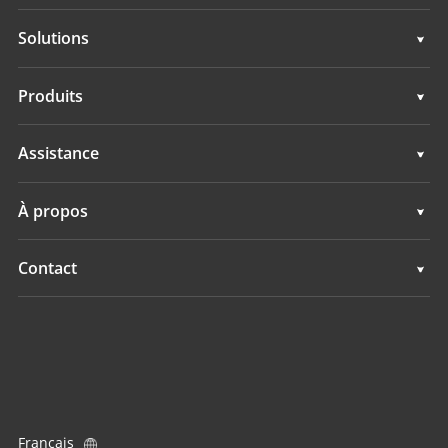
Solutions
Solutions
Produits
Systèmes Guidage d'engins
Assistance
Systèmes Topographie GNSS
Assistance
À propos
Tous les produits
Présentation
Contact
Actualités
Implantations
Evénements
Trouver un revendeur
Demande produit
Français