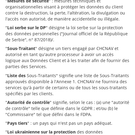
"
Mesures de sécurité
" : mesures techniques et
organisationnelles visant à protéger les données du client
contre la destruction, la perte, l'altération, la divulgation ou
l'accès non autorisé, de manière accidentelle ou illégale.
"
Loi serbe sur le DP
" désigne la loi serbe sur la protection
des données personnelles ("Journal officiel de la République
de Serbie", n° 87/2018)/.
"
Sous-Traitant
" désigne un tiers engagé par CHCNAV et
autorisé en tant qu'autre processeur à avoir un accès
logique aux Données Client et à les traiter afin de fournir des
parties des Services.
"
Liste des
Sous-Traitants" signifie une liste de Sous-Traitants
approuvés disponible à l'Annexe 1. CHCNAV ne fournira des
services qu'à partir de certains ou de tous les sous-traitants
spécifiés par les clients.
"
Autorité de contrôle
" signifie, selon le cas : (a) une "autorité
de contrôle" telle que définie dans le GDPR ; et/ou (b) le
"Commissaire" tel que défini dans le FDPA.
"
Pays tiers
" : un pays qui n'est pas un pays adéquat.
"
Loi ukrainienne sur la protection
des données