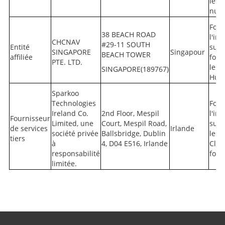
les 
nua
Four
38 BEACH ROAD
l'in
CHCNAV
#29-11 SOUTH
Entité
sur 
SINGAPORE
Singapour
BEACH TOWER
affiliée
fonc
PTE. LTD.
les 
SINGAPORE(189767)
Hua
Sparkoo
Technologies
Four
Ireland Co.
2nd Floor, Mespil
l'in
Fournisseur
Limited, une
Court, Mespil Road,
sur 
de services
Irlande
société privée
Ballsbridge, Dublin
les 
tiers
à
4, D04 E516, Irlande
Clo
responsabilité
fonc
limitée.