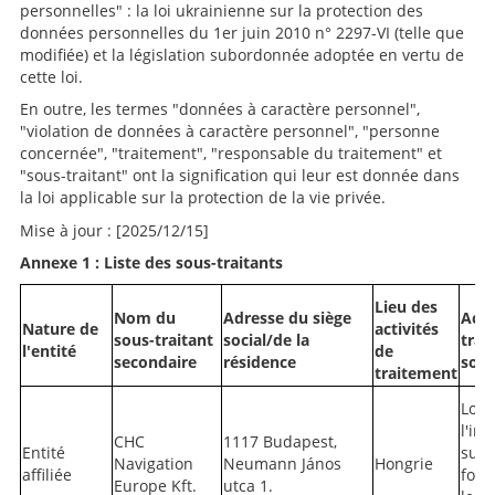
personnelles" : la loi ukrainienne sur la protection des
données personnelles du 1er juin 2010 n° 2297-VI (telle que
modifiée) et la législation subordonnée adoptée en vertu de
cette loi.
En outre, les termes "données à caractère personnel",
"violation de données à caractère personnel", "personne
concernée", "traitement", "responsable du traitement" et
"sous-traitant" ont la signification qui leur est donnée dans
la loi applicable sur la protection de la vie privée.
Mise à jour : [2025/12/15]
Annexe 1 :
Liste des sous-traitants
Lieu des
Nom du
Adresse du siège
Acti
Nature de
activités
sous-traitant
social/de la
trai
l'entité
de
secondaire
résidence
sous
traitement
Loue
l'in
CHC
1117 Budapest,
Entité
sur 
Navigation
Neumann János
Hongrie
affiliée
fonc
Europe Kft.
utca 1.