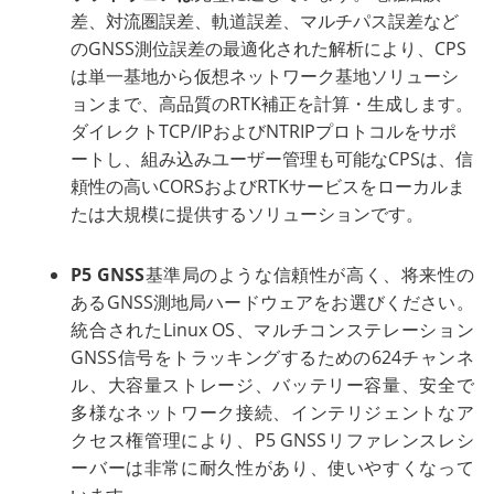
差、対流圏誤差、軌道誤差、マルチパス誤差など
のGNSS測位誤差の最適化された解析により、CPS
は単一基地から仮想ネットワーク基地ソリューシ
ョンまで、高品質のRTK補正を計算・生成します。
ダイレクトTCP/IPおよびNTRIPプロトコルをサポ
ートし、組み込みユーザー管理も可能なCPSは、信
頼性の高いCORSおよびRTKサービスをローカルま
たは大規模に提供するソリューションです。
P5 GNSS
基準局のような信頼性が高く、将来性の
あるGNSS測地局ハードウェアをお選びください。
統合されたLinux OS、マルチコンステレーション
GNSS信号をトラッキングするための624チャンネ
ル、大容量ストレージ、バッテリー容量、安全で
多様なネットワーク接続、インテリジェントなア
クセス権管理により、P5 GNSSリファレンスレシ
ーバーは非常に耐久性があり、使いやすくなって