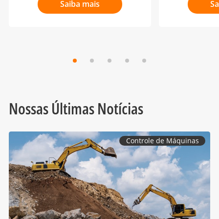
Saiba mais
Sa
Nossas Últimas Notícias
Controle de Máquinas