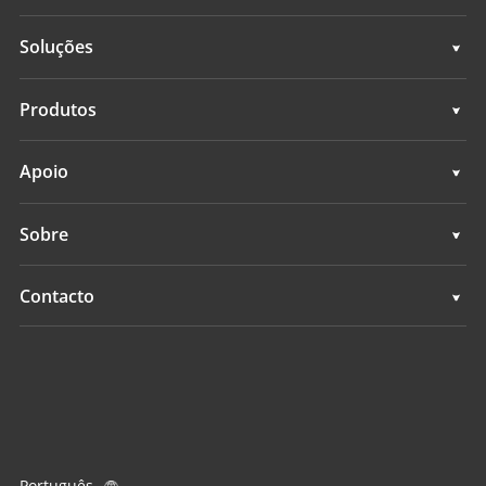
Soluções
Soluções
Produtos
Sistemas de controlo de máquinas
Apoio
Sistemas de levantamento GNSS
Apoio
Sobre
Todos os produtos
Visão geral
Contacto
Notícias
Localizações
Eventos
Encontrar um revendedor
Consulta de produtos
Português