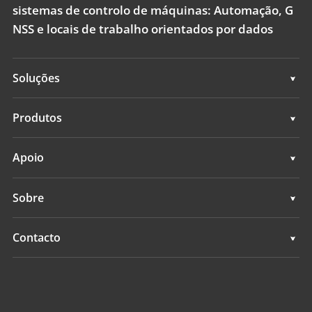
sistemas de controlo de máquinas: Automação, G
NSS e locais de trabalho orientados por dados
Soluções
Soluções
Produtos
Sistemas de controlo de máquinas
Apoio
Sistemas de levantamento GNSS
Apoio
Sobre
Todos os produtos
Visão geral
Contacto
Notícias
Localizações
Eventos
Encontrar um revendedor