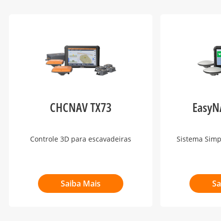
CHCNAV TX73
EasyN
Controle 3D para escavadeiras
Sistema Simp
Saiba Mais
Sa