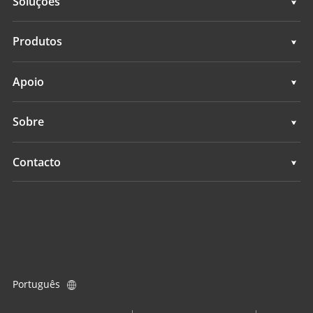
Soluções
Soluções
Produtos
Sistemas de controlo de máquinas
Apoio
Sistemas de levantamento GNSS
Apoio
Sobre
Todos os produtos
Visão geral
Contacto
Notícias
Localizações
Eventos
Encontrar um revendedor
Consulta de produtos
Português
Tornar-se um revendedor