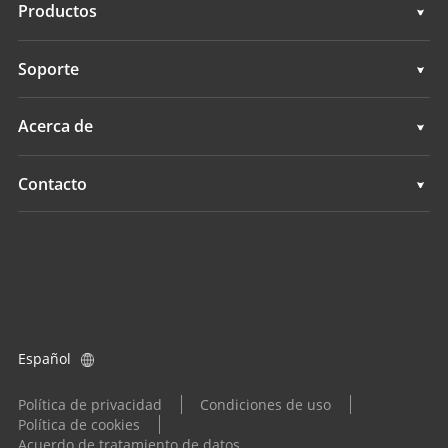
Soluciones
Productos
Sistemas de control de máquinas
Soporte
Sistemas topográficos GNSS
Soporte
Acerca de
Todos los productos
Descripción general
Contacto
Noticias
Ubicaciones
Eventos
Buscar un distribuidor
Consulta de producto
Español
Encuentre un distribuidor
Política de privacidad
Condiciones de uso
Política de cookies
Acuerdo de tratamiento de datos