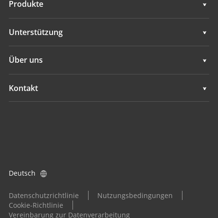
Produkte
Maschinensteuerungssysteme
Unterstützung
GNSS-Vermessungssysteme
Unterstützung
Über uns
Alle Produkte
Übersicht
Kontakt
Neuigkeiten
Standorte
Veranstaltungen
Einen Händler finden
Produktanfrage
Deutsch
Händler werden
Datenschutzrichtlinie
Nutzungsbedingungen
Cookie-Richtlinie
Vereinbarung zur Datenverarbeitung